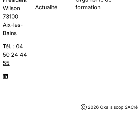
Actualité
formation
Wilson
73100
Aix-les-
Bains
Tél. : 04
50 24 44
55
Ⓒ 2026 Oxalis scop SA
Cré