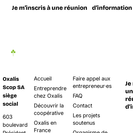
Je m’inscris à une réunion d’information
Accueil
Faire appel aux
Oxalis
Je
entrepreneur·es
Scop SA
Entreprendre
un
siège
chez Oxalis
FAQ
ré
social
Découvrir la
Contact
d'
coopérative
Les projets
603
Oxalis en
soutenus
boulevard
France
Organisme de
Président